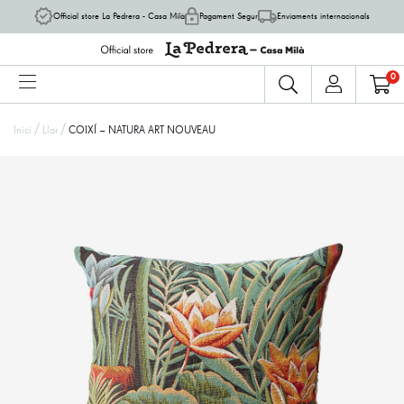
Official store La Pedrera - Casa Milà
Pagament Segur
Enviaments internacionals
0
/
/
Inici
Llar
COIXÍ – NATURA ART NOUVEAU