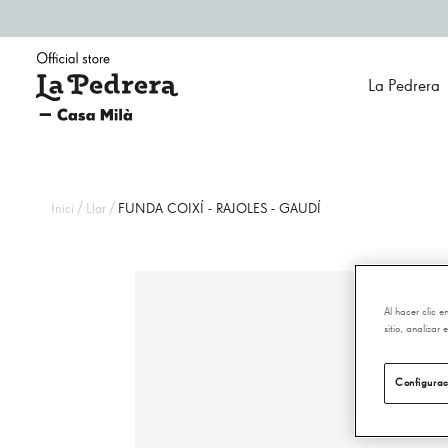
La Pedrera
/
/
Inici
Llar
FUNDA COIXÍ - RAJOLES - GAUDÍ
Al hacer clic 
sitio, analizar
Configurac