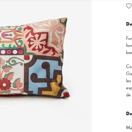
De
Fun
for
bar
Col
Gau
les
esp
de 
De
Mat