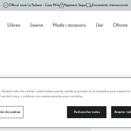
Official store La Pedrera - Casa Milà
Pagament Segur
Enviaments internacionals
Llibres
Joieria
Moda i accesoris
Llar
Oficina
F
en “Aceptar todas las cookies”, usted acepta que las cookies se guarden en su dispositivo para mejorar la
 el uso del mismo, y colaborar con nuestros estudios para marketing.
24
ión de cookies
Rechazarlas todas
Aceptar tod
−