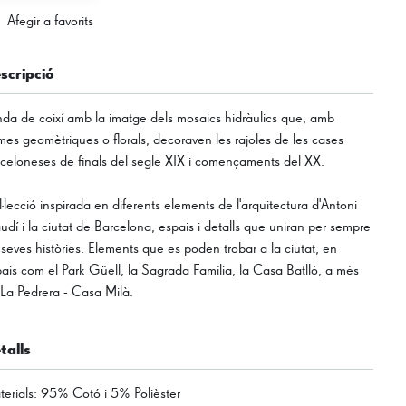
Afegir a favorits
scripció
da de coixí amb la imatge dels mosaics hidràulics que, amb
mes geomètriques o florals, decoraven les rajoles de les cases
celoneses de finals del segle XIX i començaments del XX.
·lecció inspirada en diferents elements de l'arquitectura d'Antoni
dí i la ciutat de Barcelona, espais i detalls que uniran per sempre
 seves històries. Elements que es poden trobar a la ciutat, en
ais com el Park Güell, la Sagrada Família, la Casa Batlló, a més
La Pedrera - Casa Milà.
talls
erials
:
95% Cotó i 5% Polièster