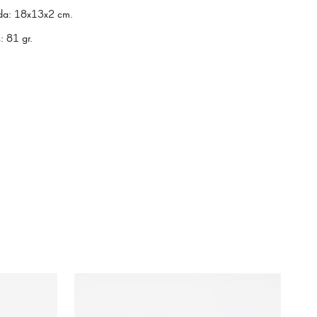
da
:
18x13x2 cm.
s
:
81 gr.