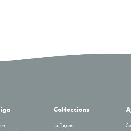
tiga
Col·leccions
A
tore
La Façana
Se