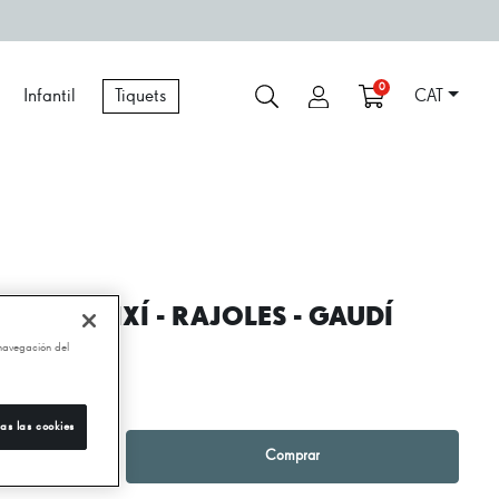
0
Infantil
Tiquets
CAT
UNDA COIXÍ - RAJOLES - GAUDÍ
 navegación del
,95 €
as las cookies
1
+
Comprar