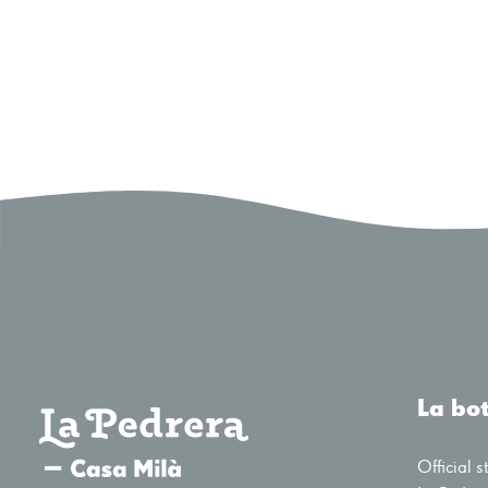
La bo
Official s