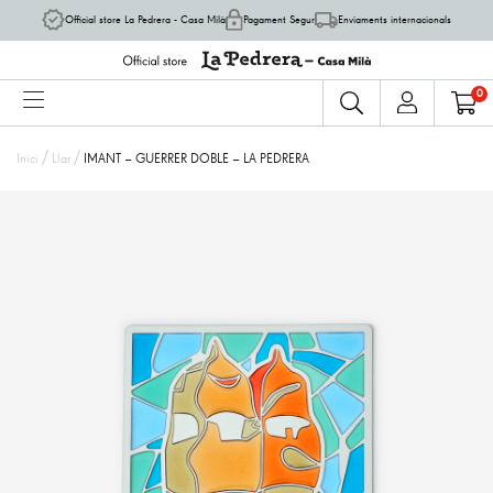
Official store La Pedrera - Casa Milà
Pagament Segur
Enviaments internacionals
0
/
/
Inici
Llar
IMANT – GUERRER DOBLE – LA PEDRERA