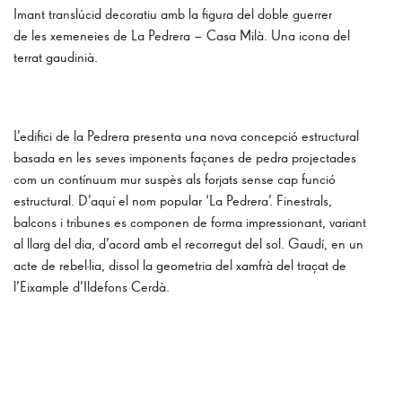
Imant translúcid decoratiu amb la figura del doble guerrer
de les xemeneies de La Pedrera – Casa Milà. Una icona del
terrat gaudinià.
L’edifici de la Pedrera presenta una nova concepció estructural
basada en les seves imponents façanes de pedra projectades
com un contínuum mur suspès als forjats sense cap funció
estructural. D’aquí el nom popular ‘La Pedrera’. Finestrals,
balcons i tribunes es componen de forma impressionant, variant
al llarg del dia, d’acord amb el recorregut del sol. Gaudí, en un
acte de rebel·lia, dissol la geometria del xamfrà del traçat de
l’Eixample d’Ildefons Cerdà.