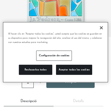
Al hacer clic en “Aceptar todas las cookies”, usted acepta que las cookies se guarden en
su dispositivo para mejorar la navegación del sitio, analizar el uso del mismo, y colaborar
con nuestros estudios para marketing.
IMANT – GUERRER DOBLE – LA PEDRERA
Configuración de cookies
9,95 €
Rechazarlas todas
Aceptar todas las cookies
−
1
+
Comprar
Descripció
Detalls