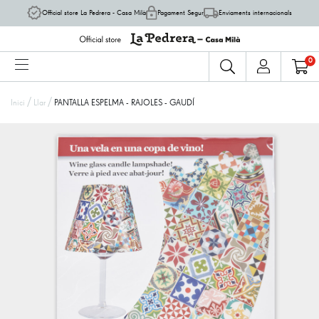
Official store La Pedrera - Casa Milà
Pagament Segur
Enviaments internacionals
0
/
/
Inici
Llar
PANTALLA ESPELMA - RAJOLES - GAUDÍ