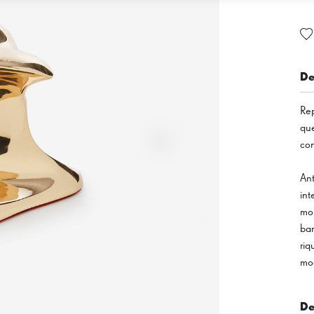
De
Rep
que
co
Ant
int
mob
ban
riq
mo
De