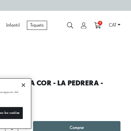
0
Infantil
Tiquets
CAT
OM PORTA COR - LA PEDRERA -
AUDÍ
 navegación del
,95 €
as las cookies
1
+
Comprar