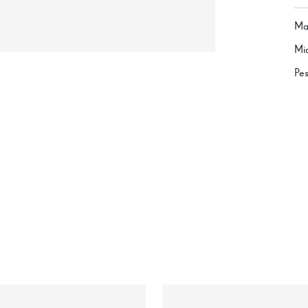
Mat
Mi
Pe