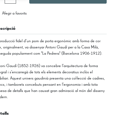
Afegir a favorits
scripció
roducció fidel d’un pom de porta ergonòmic amb forma de cor
, originalment, va dissenyar Antoni Gaudí per a la Casa Milà,
neguda popularment com "La Pedrera" (Barcelona 1906-1912).
oni Gaudí (1852-1926) va concebre l’arquitectura de forma
egral i s’encarregà de tots els elements decoratius inclòs el
iliari. Aquest univers gaudinià presenta una col·lecció de cadires,
cs, i tamborets concebuts pensant en l’ergonomia i amb tota
uesa de detalls que han causat gran admiració al món del disseny
dern.
talls