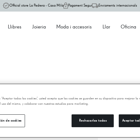
Official store La Pedrera - Casa Milà
Pagament Segur
Enviaments internacionals
Llibres
Joieria
Moda i accesoris
Llar
Oficina
P
G
en “Aceptar todas las cookies”, usted acepta que las cookies se guarden en su dispositivo para mejorar la
 el uso del mismo, y colaborar con nuestros estudios para marketing.
99
ión de cookies
Rechazarlas todas
Aceptar tod
−