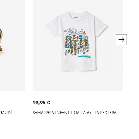
19,95 €
32,
 GAUDÍ
SAMARRETA INFANTIL (TALLA 6) - LA PEDRERA
GER