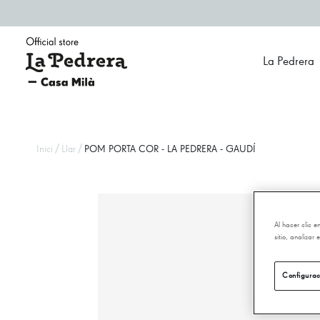
La Pedrera
/
/
Inici
Llar
POM PORTA COR - LA PEDRERA - GAUDÍ
Al hacer clic 
sitio, analizar
Configurac