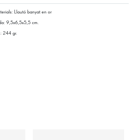
erials
:
Llautó banyat en or
da
:
9,5x6,5x5,5 cm.
s
:
244 gr.