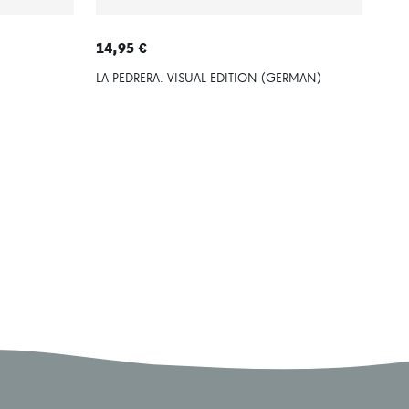
14,95 €
9,5
LA PEDRERA. VISUAL EDITION (GERMAN)
ARIS