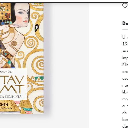
De
Un 
19
sus
imp
Kli
arc
aso
nue
lib
mov
cue
de 
bes
da