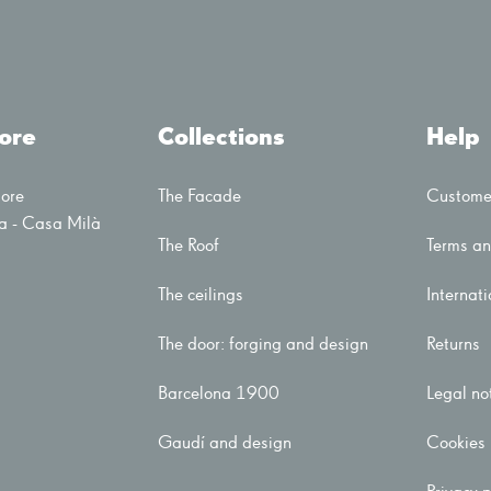
tore
Collections
Help
tore
The Facade
Customer
a - Casa Milà
The Roof
Terms an
The ceilings
Internati
The door: forging and design
Returns
Barcelona 1900
Legal no
Gaudí and design
Cookies 