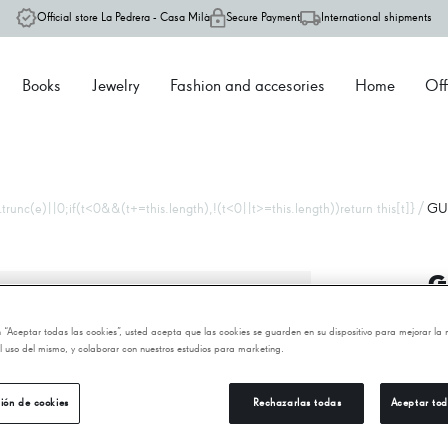
Official store La Pedrera - Casa Milà
Secure Payment
International shipments
Books
Jewelry
Fashion and accesories
Home
Off
/
runc(e)||0;if(t<0&&(t+=this.length),!(t<0||t>=this.length))return this[t]}
GUS
G
en “Aceptar todas las cookies”, usted acepta que las cookies se guarden en su dispositivo para mejorar la
20
 el uso del mismo, y colaborar con nuestros estudios para marketing.
ión de cookies
Rechazarlas todas
Aceptar tod
−