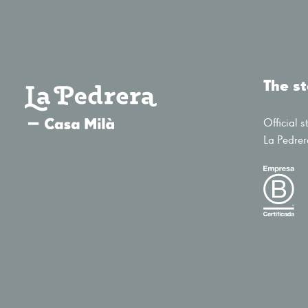
The s
Official s
La Pedrer