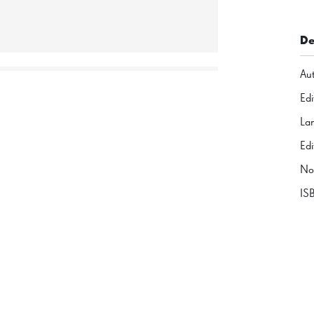
De
Au
Edi
La
Edi
No
IS