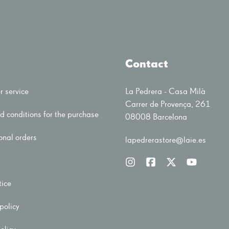
Contact
 service
La Pedrera - Casa Milà
Carrer de Provença, 261
d conditions for the purchase
08008 Barcelona
onal orders
lapedrerastore@laie.es
tice
policy