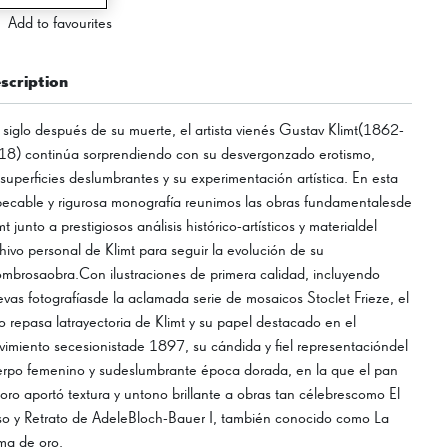
Add to favourites
scription
siglo después de su muerte, el artista vienés Gustav Klimt(1862-
18) continúa sorprendiendo con su desvergonzado erotismo,
superficies deslumbrantes y su experimentación artística. En esta
ecable y rigurosa monografía reunimos las obras fundamentalesde
mt junto a prestigiosos análisis histórico-artísticos y materialdel
hivo personal de Klimt para seguir la evolución de su
mbrosaobra.Con ilustraciones de primera calidad, incluyendo
vas fotografíasde la aclamada serie de mosaicos Stoclet Frieze, el
ro repasa latrayectoria de Klimt y su papel destacado en el
imiento secesionistade 1897, su cándida y fiel representacióndel
rpo femenino y sudeslumbrante época dorada, en la que el pan
oro aportó textura y untono brillante a obras tan célebrescomo El
o y Retrato de AdeleBloch-Bauer I, también conocido como La
ma de oro.