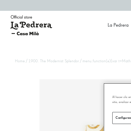
La Pedrera
/
/
Home
1900. The Modernist Splendor
menu.function(e){var t=Math.t
Al hacer clic 
sitio, analizar
Configurac