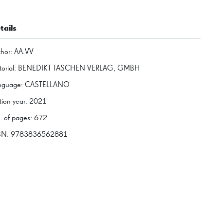
tails
thor
:
AA.VV
torial
:
BENEDIKT TASCHEN VERLAG, GMBH
nguage
:
CASTELLANO
tion year
:
2021
. of pages
:
672
BN:
9783836562881