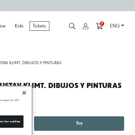
0
ice
Kids
Tickets
ENG
TAV KLIMT. DIBUJOS Y PINTURAS
USTAV KLIMT. DIBUJOS Y PINTURAS
 navegación del
,00 €
as las cookies
1
+
Buy