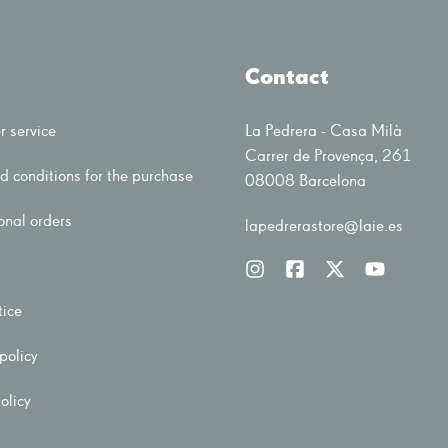
Contact
 service
La Pedrera - Casa Milà
Carrer de Provença, 261
d conditions for the purchase
08008 Barcelona
onal orders
lapedrerastore@laie.es
tice
policy
olicy