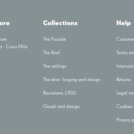
tore
Collections
Help
tore
The Facade
Customer
a - Casa Milà
The Roof
Terms an
The ceilings
Internati
The door: forging and design
Returns
Barcelona 1900
Legal no
Gaudí and design
Cookies 
Privacy p