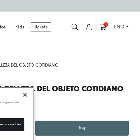
0
ice
Kids
Tickets
ENG
LLEZA DEL OBJETO COTIDIANO
A BELLEZA DEL OBJETO COTIDIANO
 navegación del
,90 €
as las cookies
1
+
Buy