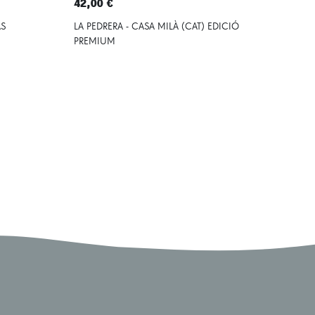
42,00 €
13,
AS
LA PEDRERA - CASA MILÀ (CAT) EDICIÓ
BAR
PREMIUM