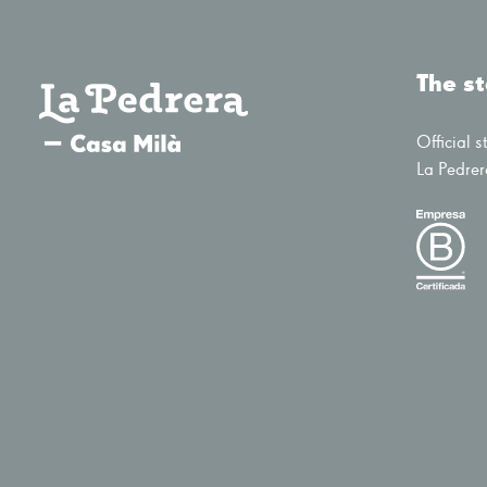
The s
Official s
La Pedrer