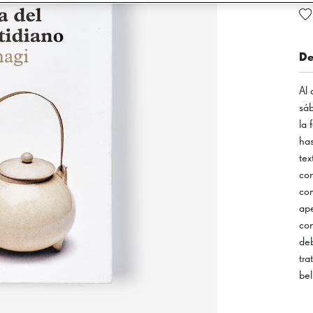
De
Al 
sáb
la 
has
tex
con
com
ape
con
deb
tra
bel