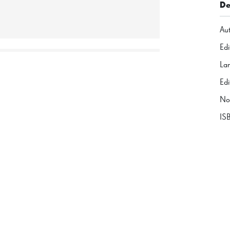
De
Au
Edi
La
Edi
No
IS