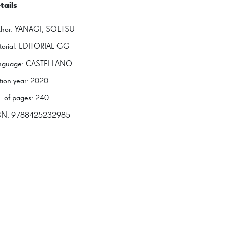
tails
thor
:
YANAGI, SOETSU
torial
:
EDITORIAL GG
nguage
:
CASTELLANO
tion year
:
2020
. of pages
:
240
BN:
9788425232985