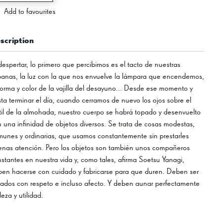
Add to favourites
scription
despertar, lo primero que percibimos es el tacto de nuestras
anas, la luz con la que nos envuelve la lámpara que encendemos,
forma y color de la vajilla del desayuno... Desde ese momento y
ta terminar el día, cuando cerramos de nuevo los ojos sobre el
til de la almohada, nuestro cuerpo se habrá topado y desenvuelto
 una infinidad de objetos diversos. Se trata de cosas modestas,
unes y ordinarias, que usamos constantemente sin prestarles
nas atención. Pero los objetos son también unos compañeros
stantes en nuestra vida y, como tales, afirma Soetsu Yanagi,
en hacerse con cuidado y fabricarse para que duren. Deben ser
tados con respeto e incluso afecto. Y deben aunar perfectamente
leza y utilidad.