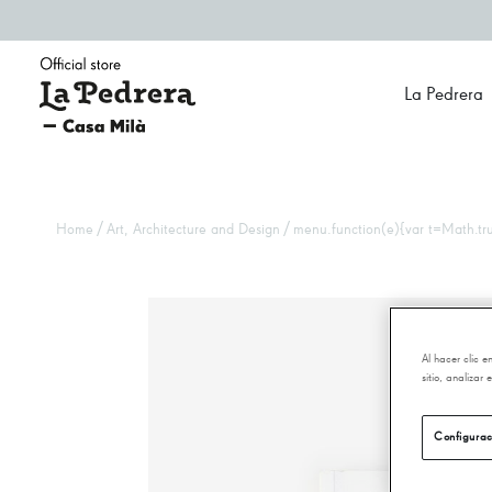
La Pedrera
/
/
Home
Art, Architecture and Design
menu.function(e){var t=Math.trun
Al hacer clic 
sitio, analizar
Configurac