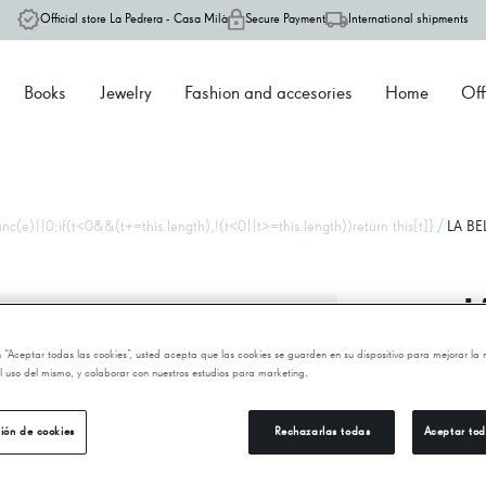
Official store La Pedrera - Casa Milà
Secure Payment
International shipments
Books
Jewelry
Fashion and accesories
Home
Off
/
c(e)||0;if(t<0&&(t+=this.length),!(t<0||t>=this.length))return this[t]}
LA BE
L
en “Aceptar todas las cookies”, usted acepta que las cookies se guarden en su dispositivo para mejorar la
14
 el uso del mismo, y colaborar con nuestros estudios para marketing.
ión de cookies
Rechazarlas todas
Aceptar tod
−