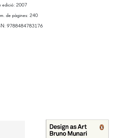
 edició
:
2007
m. de pàgines
:
240
BN:
9788484783176