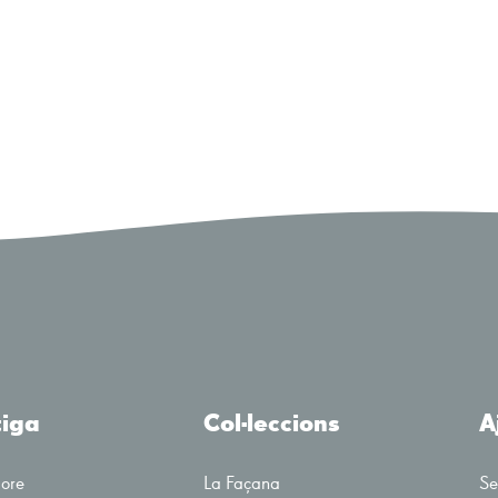
tiga
Col·leccions
A
tore
La Façana
Se