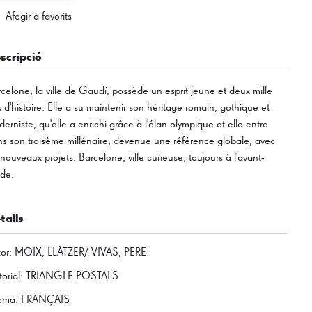
Afegir a favorits
scripció
celone, la ville de Gaudí, possède un esprit jeune et deux mille
 d'histoire. Elle a su maintenir son héritage romain, gothique et
erniste, qu'elle a enrichi grâce à l'élan olympique et elle entre
s son troisème millénaire, devenue une référence globale, avec
nouveaux projets. Barcelone, ville curieuse, toujours à l'avant-
de.
talls
or
:
MOIX, LLÀTZER/ VIVAS, PERE
torial
:
TRIANGLE POSTALS
ioma
:
FRANÇAIS