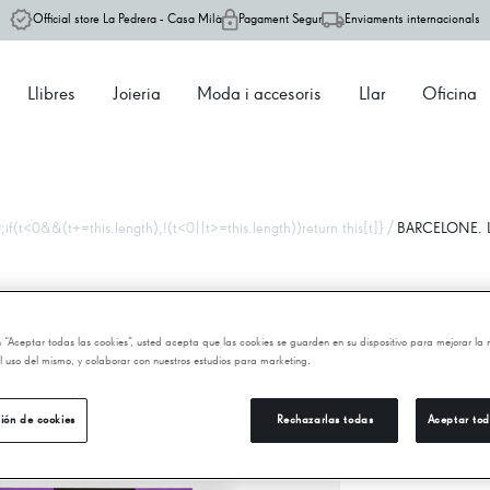
Official store La Pedrera - Casa Milà
Pagament Segur
Enviaments internacionals
Llibres
Joieria
Moda i accesoris
Llar
Oficina
/
if(t<0&&(t+=this.length),!(t<0||t>=this.length))return this[t]}
BARCELONE. L
B
en “Aceptar todas las cookies”, usted acepta que las cookies se guarden en su dispositivo para mejorar la
 el uso del mismo, y colaborar con nuestros estudios para marketing.
13
ión de cookies
Rechazarlas todas
Aceptar tod
−