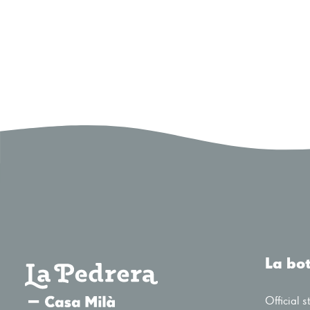
La bo
Official s