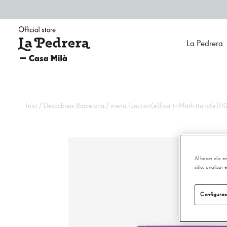
La Pedrera
/
/
Inici
Descobreix Barcelona
menu.function(e){var t=Math.trunc(e)||0;
Al hacer clic 
sitio, analizar
Configurac