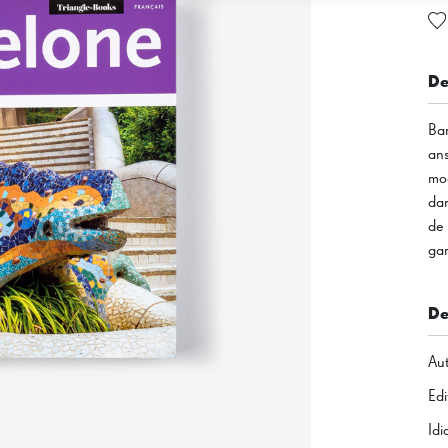
De
Bar
ans
mod
dan
de 
gar
De
Aut
Edi
Id