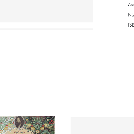
Any
Nú
IS