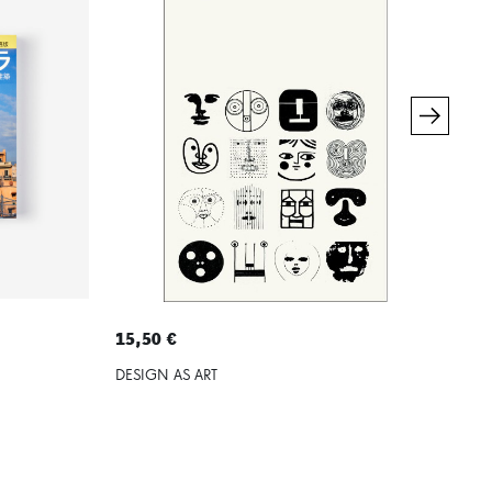
15,50 €
22,
DESIGN AS ART
THE