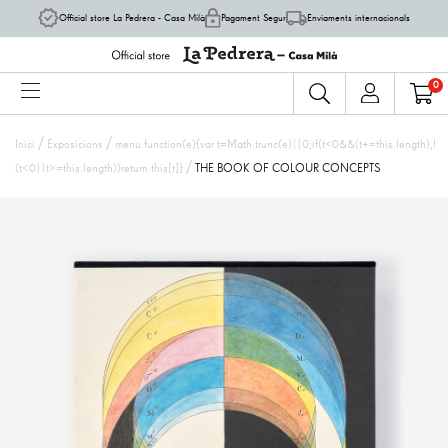
Official store La Pedrera - Casa Milà
Pagament Segur
Enviaments internacionals
0
/
/
Inici
Exposicions
menu.function(e){var t=Math.trunc(e)||0;if(t<0&&(t+=this.length),!
/
(t<0||t>=this.length))return this[t]}
THE BOOK OF COLOUR CONCEPTS