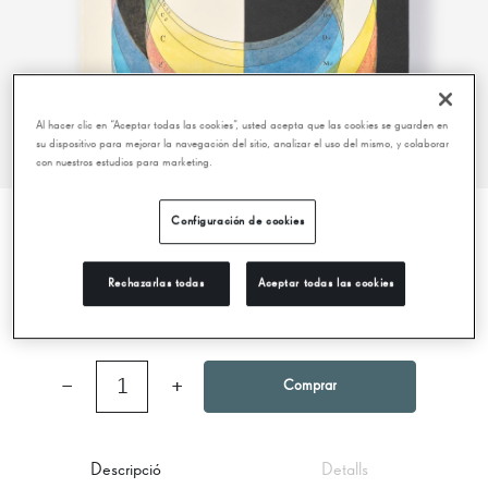
Al hacer clic en “Aceptar todas las cookies”, usted acepta que las cookies se guarden en
su dispositivo para mejorar la navegación del sitio, analizar el uso del mismo, y colaborar
con nuestros estudios para marketing.
Configuración de cookies
THE BOOK OF COLOUR CONCEPTS
Rechazarlas todas
Aceptar todas las cookies
150,00 €
−
1
+
Comprar
Descripció
Detalls