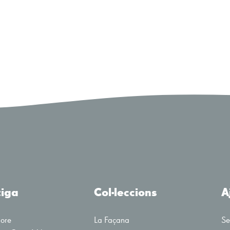
tiga
Col·leccions
A
tore
La Façana
Se