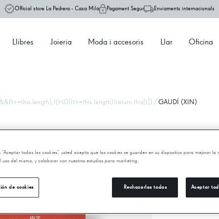
Official store La Pedrera - Casa Milà
Pagament Segur
Enviaments internacionals
Llibres
Joieria
Moda i accesoris
Llar
Oficina
/
&(t+=this.length),!(t<0||t>=this.length))return this[t]}
GAUDÍ (XIN)
G
en “Aceptar todas las cookies”, usted acepta que las cookies se guarden en su dispositivo para mejorar la
 el uso del mismo, y colaborar con nuestros estudios para marketing.
14
ión de cookies
Rechazarlas todas
Aceptar tod
−