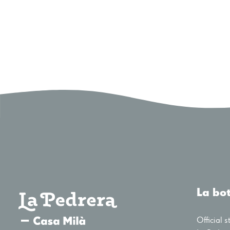
La bo
Official s