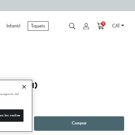
0
Infantil
Tiquets
CAT
AUDÍ (XIN)
 navegación del
,00 €
as las cookies
1
+
Comprar