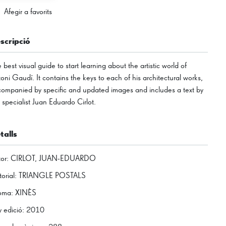
Afegir a favorits
scripció
 best visual guide to start learning about the artistic world of
oni Gaudí. It contains the keys to each of his architectural works,
ompanied by specific and updated images and includes a text by
 specialist Juan Eduardo Cirlot.
talls
or
:
CIRLOT, JUAN-EDUARDO
torial
:
TRIANGLE POSTALS
ioma
:
XINÈS
 edició
:
2010