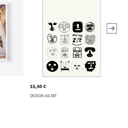
15,50 €
21,
DESIGN AS ART
GAU