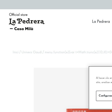
La Pedrera
/
/
Inici
Univers Gaudí
menu.function(e){var t=Math.trunc(e)||0;if(t<0&
Al hacer clic 
sitio, analizar
Configurac