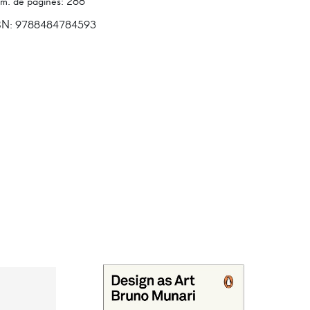
m. de pàgines
:
288
BN:
9788484784593