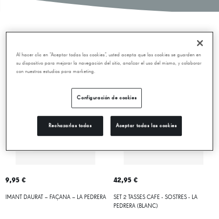
Novetats
Al hacer clic en “Aceptar todas las cookies”, usted acepta que las cookies se guarden en
su dispositivo para mejorar la navegación del sitio, analizar el uso del mismo, y colaborar
con nuestros estudios para marketing.
Configuración de cookies
Rechazarlas todas
Aceptar todas las cookies
9,95 €
42,95 €
IMANT DAURAT – FAÇANA – LA PEDRERA
SET 2 TASSES CAFE - SOSTRES - LA
PEDRERA (BLANC)