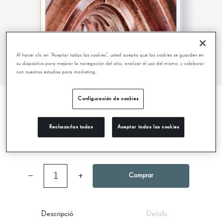
Al hacer clic en “Aceptar todas las cookies”, usted acepta que las cookies se guarden en
su dispositivo para mejorar la navegación del sitio, analizar el uso del mismo, y colaborar
con nuestros estudios para marketing.
Configuración de cookies
LA PEDRERA. GUÍA VISUAL
Rechazarlas todas
Aceptar todas las cookies
14,95 €
−
1
+
Comprar
Descripció
Detalls