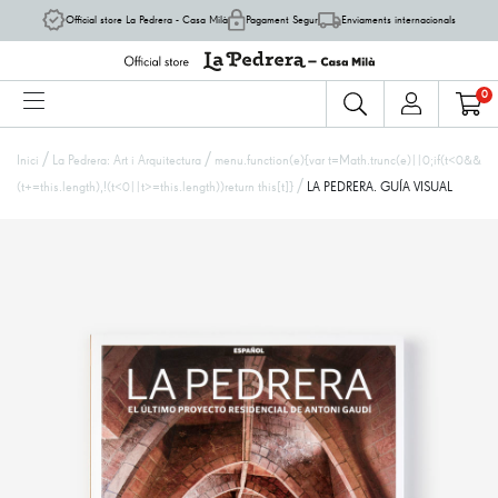
Official store La Pedrera - Casa Milà
Pagament Segur
Enviaments internacionals
0
/
/
Inici
La Pedrera: Art i Arquitectura
menu.function(e){var t=Math.trunc(e)||0;if(t<0&&
/
(t+=this.length),!(t<0||t>=this.length))return this[t]}
LA PEDRERA. GUÍA VISUAL