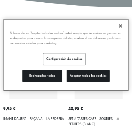
Novetats
Al hacer clic en “Aceptar todas las cookies”, usted acepta que las cookies se guarden en
su dispositivo para mejorar la navegación del sitio, analizar el uso del mismo, y colaborar
con nuestros estudios para marketing.
Configuración de cookies
Rechazarlas todas
Aceptar todas las cookies
9,95 €
42,95 €
IMANT DAURAT – FAÇANA – LA PEDRERA
SET 2 TASSES CAFE - SOSTRES - LA
PEDRERA (BLANC)