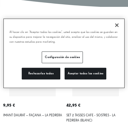
Novetats
Al hacer clic en “Aceptar todas las cookies”, usted acepta que las cookies se guarden en
su dispositivo para mejorar la navegación del sitio, analizar el uso del mismo, y colaborar
con nuestros estudios para marketing.
Configuración de cookies
Rechazarlas todas
Aceptar todas las cookies
9,95 €
42,95 €
IMANT DAURAT – FAÇANA – LA PEDRERA
SET 2 TASSES CAFE - SOSTRES - LA
PEDRERA (BLANC)