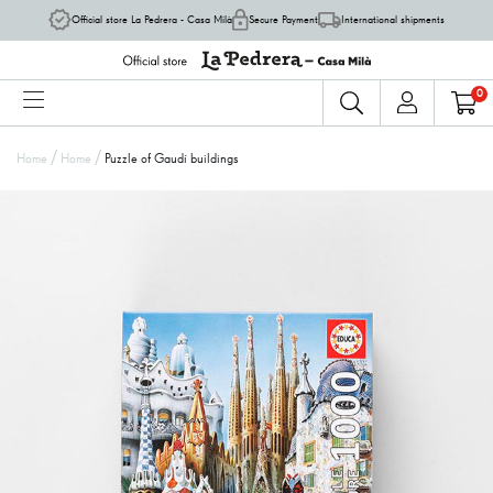
Official store La Pedrera - Casa Milà
Secure Payment
International shipments
0
/
/
Home
Home
Puzzle of Gaudí buildings