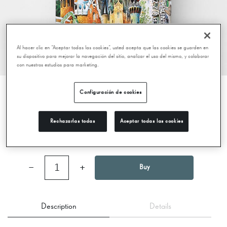
Al hacer clic en “Aceptar todas las cookies”, usted acepta que las cookies se guarden en
su dispositivo para mejorar la navegación del sitio, analizar el uso del mismo, y colaborar
con nuestros estudios para marketing.
Configuración de cookies
PUZZLE OF GAUDÍ BUILDINGS
Rechazarlas todas
Aceptar todas las cookies
22,95 €
−
1
+
Buy
Description
Details