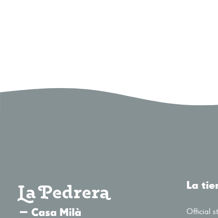
La ti
Official s