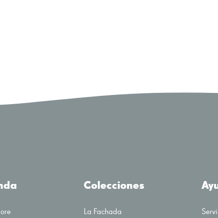
enda
Colecciones
Ay
tore
La Fachada
Servi