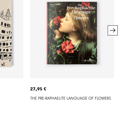
27,95 €
25,
THE PRE-RAPHAELITE LANGUAGE OF FLOWERS
GAU
ANN