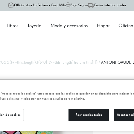
Official store La Pedrera - Casa Milà
Pago Seguro
Envíos internacionales
Libros
Joyería
Moda y accesorios
Hogar
Oficina
/
0&&(t+=this.length),!(t<0||t>=this.length))return this[t]}
ANTONI GAUDÍ. 
A
en “Aceptar todas las cookies”, usted acepta que las cookies se guarden en su dispositivo para mejorar la
 el uso del mismo, y colaborar con nuestros estudios para marketing.
18
ión de cookies
Rechazarlas todas
Aceptar tod
−