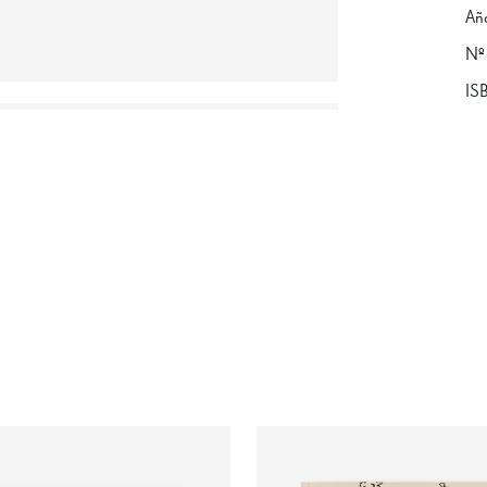
Añ
Nº
IS