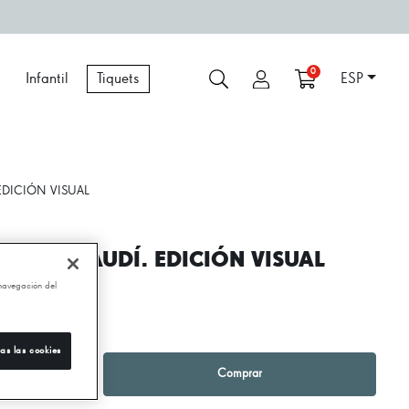
0
Infantil
Tiquets
ESP
EDICIÓN VISUAL
NTONI GAUDÍ. EDICIÓN VISUAL
 navegación del
,50 €
as las cookies
1
+
Comprar