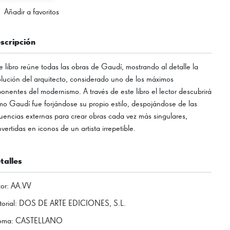
Añadir a favoritos
scripción
e libro reúne todas las obras de Gaudí, mostrando al detalle la
lución del arquitecto, considerado uno de los máximos
onentes del modernismo. A través de este libro el lector descubrirá
o Gaudí fue forjándose su propio estilo, despojándose de las
luencias externas para crear obras cada vez más singulares,
vertidas en iconos de un artista irrepetible.
talles
or
:
AA.VV
torial
:
DOS DE ARTE EDICIONES, S.L.
ioma
:
CASTELLANO