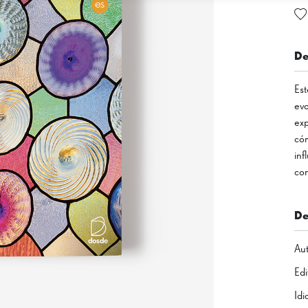
De
Est
evo
exp
cóm
inf
con
De
Aut
Edi
Id