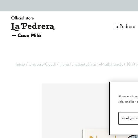
La Pedrera
/
/
Inicio
Universo Gaudí
menu.function(e){var t=Math.trunc(e)||0;if(t<
Al hacer clic 
sitio, analizar
Configurac