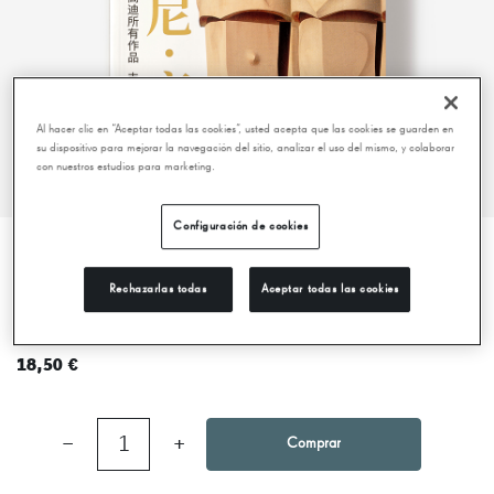
Al hacer clic en “Aceptar todas las cookies”, usted acepta que las cookies se guarden en
su dispositivo para mejorar la navegación del sitio, analizar el uso del mismo, y colaborar
con nuestros estudios para marketing.
Configuración de cookies
ANTONI GAUDÍ. VISUAL EDITION
Rechazarlas todas
Aceptar todas las cookies
(CHINESE)
18,50 €
−
1
+
Comprar