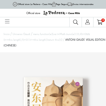
Official store La Pedrera - Casa Milà
Pago Seguro
Envíos internacionales
0
/
/
Inicio
Universo Gaudí
menu.function(e){var t=Math.trunc(e)||0;if(t<0&&
/
(t+=this.length),!(t<0||t>=this.length))return this[t]}
ANTONI GAUDÍ. VISUAL EDITION
(CHINESE)