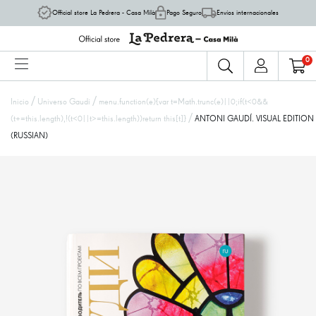
Official store La Pedrera - Casa Milà
Pago Seguro
Envíos internacionales
0
/
/
Inicio
Universo Gaudí
menu.function(e){var t=Math.trunc(e)||0;if(t<0&&
/
(t+=this.length),!(t<0||t>=this.length))return this[t]}
ANTONI GAUDÍ. VISUAL EDITION
(RUSSIAN)