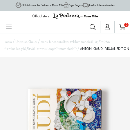
Official store La Pedrera - Casa Milà
Pago Seguro
Envíos internacionales
0
/
/
Inicio
Universo Gaudí
menu.function(e){var t=Math.trunc(e)||0;if(t<0&&
/
(t+=this.length),!(t<0||t>=this.length))return this[t]}
ANTONI GAUDÍ. VISUAL EDITION