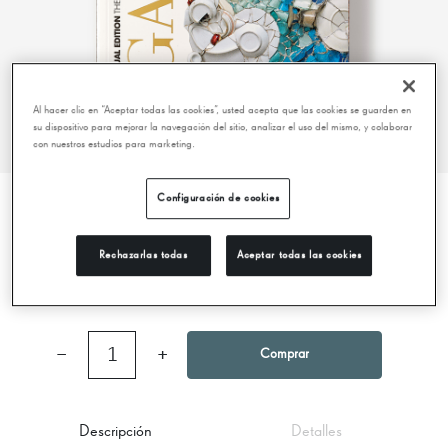
Al hacer clic en “Aceptar todas las cookies”, usted acepta que las cookies se guarden en
su dispositivo para mejorar la navegación del sitio, analizar el uso del mismo, y colaborar
con nuestros estudios para marketing.
Configuración de cookies
ANTONI GAUDÍ. VISUAL EDITION
Rechazarlas todas
Aceptar todas las cookies
18,50 €
−
1
+
Comprar
Descripción
Detalles