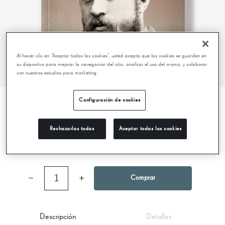
Al hacer clic en “Aceptar todas las cookies”, usted acepta que las cookies se guarden en
su dispositivo para mejorar la navegación del sitio, analizar el uso del mismo, y colaborar
con nuestros estudios para marketing.
Configuración de cookies
BIOGRAPHIE D'ANTONI GAUDÍ
Rechazarlas todas
Aceptar todas las cookies
16,50 €
−
1
+
Comprar
Descripción
Detalles