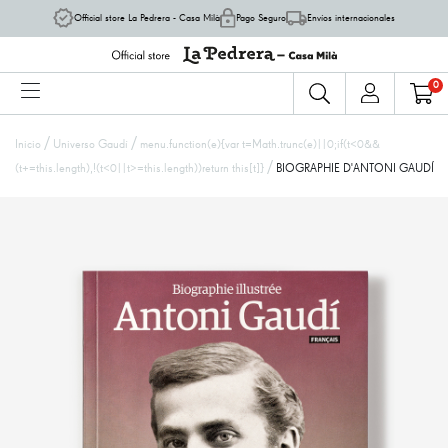
Official store La Pedrera - Casa Milà
Pago Seguro
Envíos internacionales
0
/
/
Inicio
Universo Gaudí
menu.function(e){var t=Math.trunc(e)||0;if(t<0&&
/
(t+=this.length),!(t<0||t>=this.length))return this[t]}
BIOGRAPHIE D'ANTONI GAUDÍ