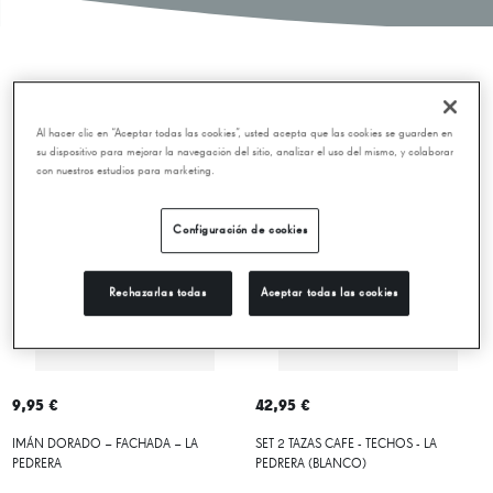
Novedades
Al hacer clic en “Aceptar todas las cookies”, usted acepta que las cookies se guarden en
su dispositivo para mejorar la navegación del sitio, analizar el uso del mismo, y colaborar
con nuestros estudios para marketing.
Configuración de cookies
Rechazarlas todas
Aceptar todas las cookies
9,95 €
42,95 €
IMÁN DORADO – FACHADA – LA
SET 2 TAZAS CAFE - TECHOS - LA
PEDRERA
PEDRERA (BLANCO)