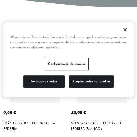
Novedades
Al hacer clic en “Aceptar todas las cookies”, usted acepta que las cookies se guarden en
su dispositivo para mejorar la navegación del sitio, analizar el uso del mismo, y colaborar
con nuestros estudios para marketing.
Configuración de cookies
Rechazarlas todas
Aceptar todas las cookies
9,95 €
42,95 €
IMÁN DORADO – FACHADA – LA
SET 2 TAZAS CAFE - TECHOS - LA
PEDRERA
PEDRERA (BLANCO)