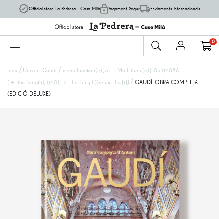
Official store La Pedrera - Casa Milà
Pagament Segur
Enviaments internacionals
0
/
/
Inici
Univers Gaudí
menu.function(e){var t=Math.trunc(e)||0;if(t<0&&
/
(t+=this.length),!(t<0||t>=this.length))return this[t]}
GAUDÍ. OBRA COMPLETA
(EDICIÓ DELUXE)