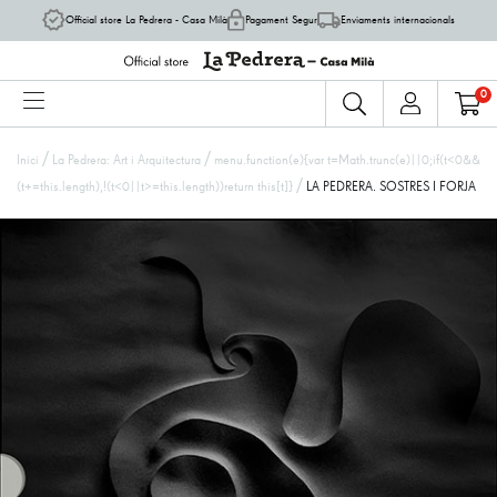
Official store La Pedrera - Casa Milà
Pagament Segur
Enviaments internacionals
0
/
/
Inici
La Pedrera: Art i Arquitectura
menu.function(e){var t=Math.trunc(e)||0;if(t<0&&
/
(t+=this.length),!(t<0||t>=this.length))return this[t]}
LA PEDRERA. SOSTRES I FORJA